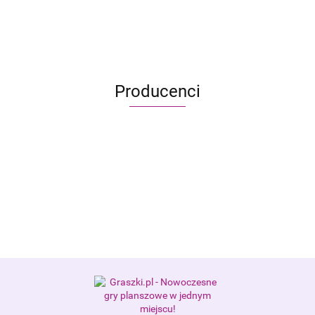
99.95
77.99
Producenci
Alis Games – producent gier
planszowych i RPG