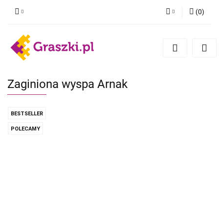
(
0
)
Zaloguj się
Zarejestruj się
Dodaj zgłoszenie
Zgody cookies
Zaginiona wyspa Arnak
BESTSELLER
POLECAMY