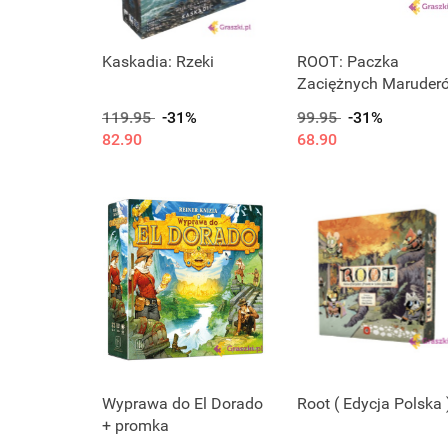
Kaskadia: Rzeki
ROOT: Paczka
Zaciężnych Maruder
119.95
-31%
99.95
-31%
82.90
68.90
Wyprawa do El Dorado
Root ( Edycja Polska 
+ promka