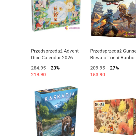
Przedsprzedaż Advent
Przedsprzedaż Gunse
Dice Calendar 2026
Bitwa o Toshi Ranbo
284.95
-23%
209.95
-27%
219.90
153.90