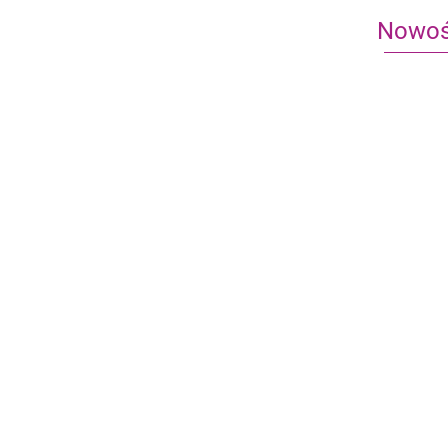
Nowoś
Heroes of
Heroes of
Might and
and Magic 
Magic III:
Przystań
149.90
163.90
Metal Gear Solid: Gra
Inferno
planszowa -
uszkodzone pudełko
499.95
-29%
355.00