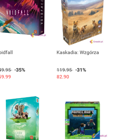
idfall
Kaskadia: Wzgórza
49.95
-35%
119.95
-31%
59.99
82.90