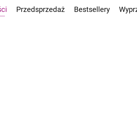
ci
Przedsprzedaż
Bestsellery
Wypr
CATAN
Ostoja:
- Junior
Rytm
Emb
Pierwszy
natury
Trof
119.90
szczur w
24.95
Pre
 Might
-13%
kosmosie
-24%
99.
95.99
III:
103.90
18.90
-30
69.
Dragon Eclipse:
Mystling Academy -
Peare kontra Arboro
69.95
-24%
52.90