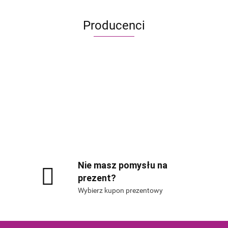
Producenci
Alis Games – producent gier planszowych i RP
Nie masz pomysłu na
prezent?
Wybierz kupon prezentowy