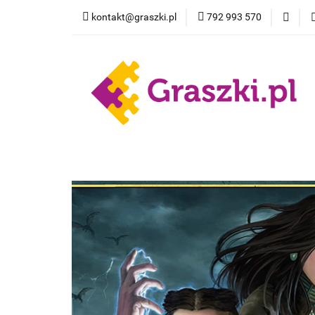
kontakt@graszki.pl
792 993 570
Gry planszowe
Nowości
Wyprz
Gry planszowe
Akcesoria
Pokemon