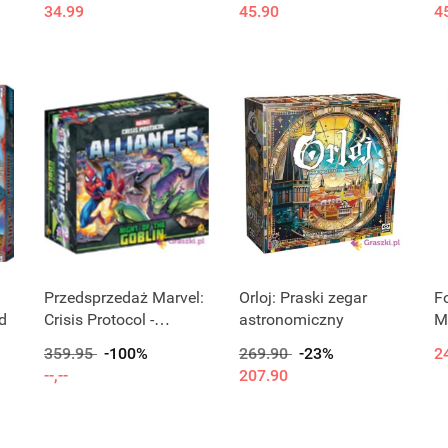
34.99
45.90
4
Produkt niedostępny
Produkt niedostępny
Przedsprzedaż Marvel:
Orloj: Praski zegar
F
d
Crisis Protocol -
astronomiczny
M
Alliances - Night of the
I
359.95
-100%
269.90
-23%
2
Goblin
--,--
207.90