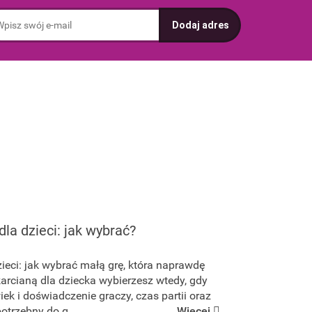
dla dzieci: jak wybrać?
zieci: jak wybrać małą grę, która naprawdę
karcianą dla dziecka wybierzesz wtedy, gdy
iek i doświadczenie graczy, czas partii oraz
trzebny do g...
Więcej