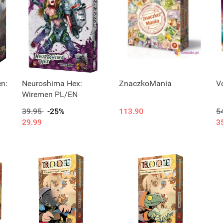
n:
Neuroshima Hex:
ZnaczkoMania
Vo
Wiremen PL/EN
39.95
-25%
113.90
5
29.99
3