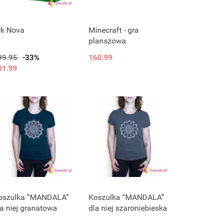
rk Nova
Minecraft - gra
planszowa
99.95
-33%
160.99
01.99
oszulka “MANDALA”
Koszulka “MANDALA”
la niej granatowa
dla niej szaroniebieska