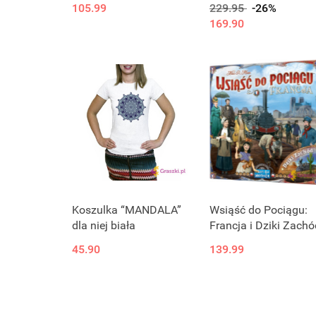
105.99
229.95
-26%
169.90
Koszulka “MANDALA”
Wsiąść do Pociągu:
dla niej biała
Francja i Dziki Zachó
45.90
139.99