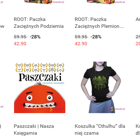
ROOT: Paczka
ROOT: Paczka
A
ów
Zaciężnych Podziemia
Zaciężnych Plemion
Rzecznych
59.95
-28%
59.95
-28%
2
42.90
42.90
2
)
Paszczaki | Nasza
Koszulka “Cthulhu” dla
K
Księgarnia
niej czarna
d