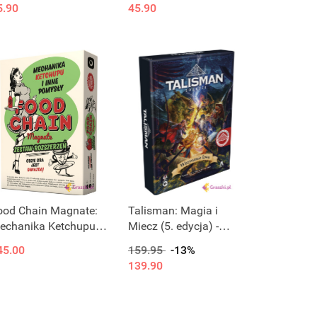
5.90
45.90
Produkt niedostępny
Produkt niedostępny
ood Chain Magnate:
Talisman: Magia i
echanika Ketchupu i
Miecz (5. edycja) -
nne Pomysły
Sojusze - Wezwanie
45.00
159.95
-13%
losu
139.90