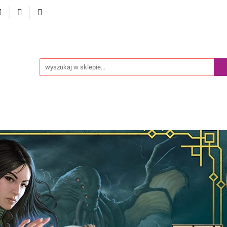
Akcesoria
Pokemony
Komiksy Paragrafowe
Prz
edaż
Blog
y
Komiksy Paragrafowe
Przedsprzedaż
Nowości