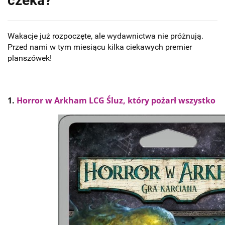
czeka?
Wakacje już rozpoczęte, ale wydawnictwa nie próżnują.
Przed nami w tym miesiącu kilka ciekawych premier
planszówek!
1.
Horror w Arkham LCG Śluz, który pożarł wszystko