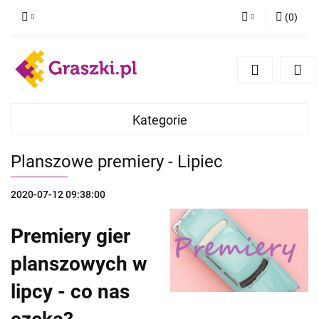
(
0
)
Zaloguj się
Zarejestruj się
Dodaj zgłoszenie
Zgody cookies
Kategorie
Planszowe premiery - Lipiec
2020-07-12 09:38:00
Premiery gier
planszowych w
lipcy - co nas