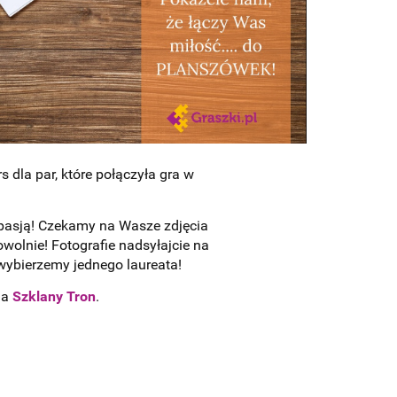
 dla par, które połączyła gra w
 pasją! Czekamy na Wasze zdjęcia
owolnie! Fotografie nadsyłajcie na
ybierzemy jednego laureata!
na
Szklany Tron
.