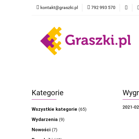
kontakt@graszki.pl
792 993 570
Gry planszowe
Nowości
Wyprz
Gry planszowe
Akcesoria
Pokemon
Kategorie
Wygr
2021-02
Wszystkie kategorie
(65)
Wydarzenia
(9)
Nowości
(7)