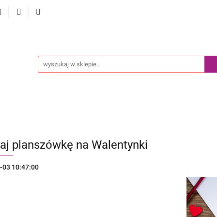
Akcesoria
Pokemony
Komiksy Paragrafowe
Prz
edaż
Blog
y
Komiksy Paragrafowe
Przedsprzedaż
Nowości
aj planszówkę na Walentynki
-03 10:47:00