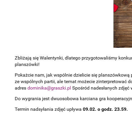
Zbliżają się Walentynki, dlatego przygotowaliśmy konkurs
planszówki!
Pokażcie nam, jak wspólnie dzielicie się planszówkową
ze wspólnych partii, ale temat możecie zinterpretować d
adres
dominika@graszki.pl
Spośród nadesłanych zdjęć w
Do wygrania jest dwuosobowa karciana gra kooperacyj
Termin nadsyłania zdjęć upływa
09.02. o godz. 23.59.