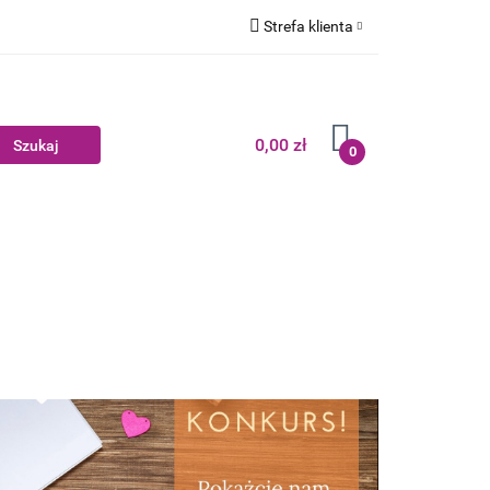
Strefa klienta
edsprzedaż
Zaloguj się
Zarejestruj się
0,00 zł
Dodaj zgłoszenie
0
Zgody cookies
Wyprzedaż
Blog