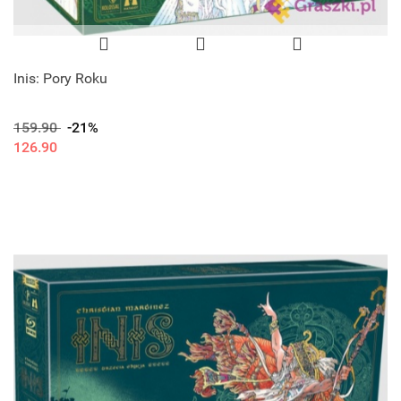
Inis: Pory Roku
159.90
-21%
126.90