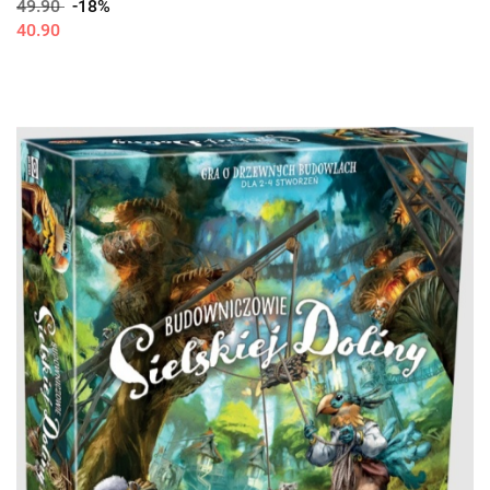
49.90
-18%
40.90