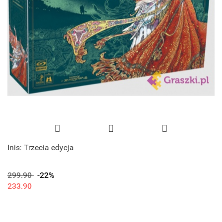
Inis: Trzecia edycja
299.90
-22%
233.90