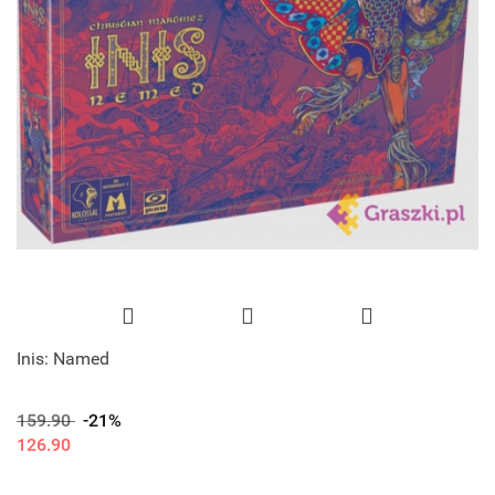
Inis: Named
159.90
-21%
126.90