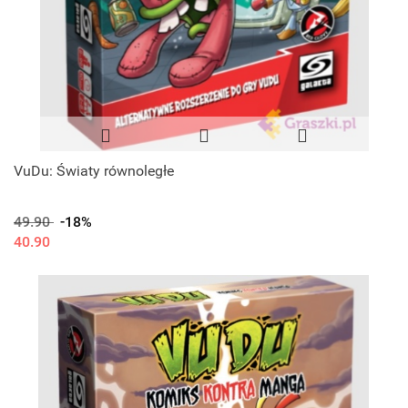
VuDu: Światy równoległe
49.90
-18%
40.90