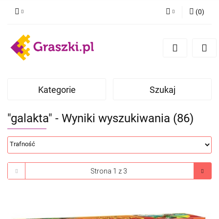
(
0
)
Zaloguj się
Zarejestruj się
Dodaj zgłoszenie
Zgody cookies
Kategorie
Szukaj
"galakta" - Wyniki wyszukiwania (86)