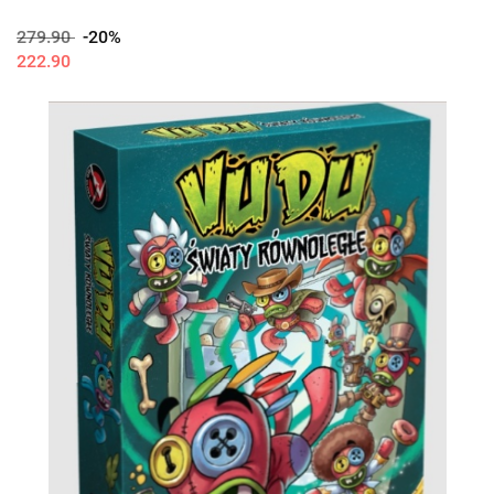
279.90
-20%
222.90