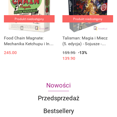
Produkt niedostępny
Produkt niedostępny
Food Chain Magnate:
Talisman: Magia i Miecz
Mechanika Ketchupu i Inne
(5. edycja) - Sojusze -
Pomysły
Wezwanie losu
245.00
159.95
-13%
139.90
Nowości
Przedsprzedaż
Bestsellery