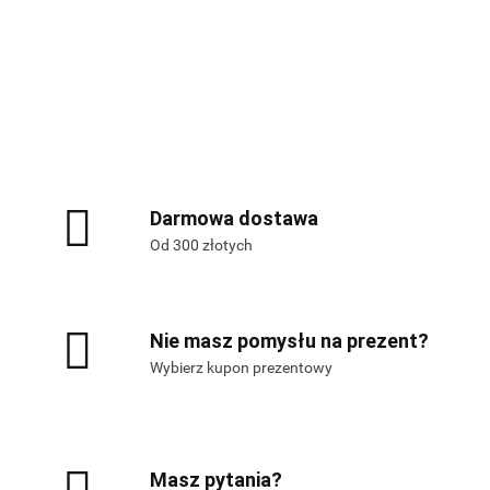
Alis Games – producent gier
planszowych i RPG
Darmowa dostawa
Od 300 złotych
Nie masz pomysłu na prezent?
Wybierz kupon prezentowy
Masz pytania?