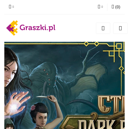
(
0
)
Zaloguj się
Zarejestruj się
Dodaj zgłoszenie
Zgody cookies