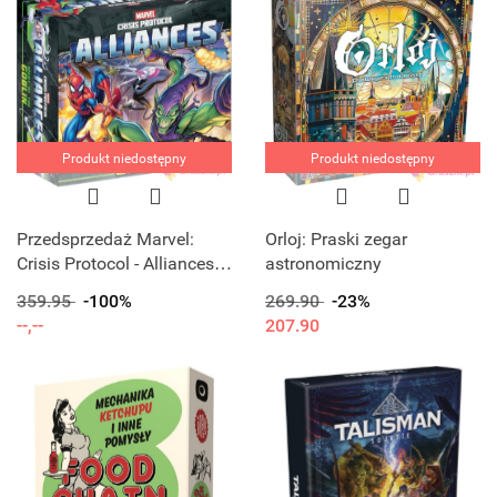
Produkt niedostępny
Produkt niedostępny
Przedsprzedaż Marvel:
Orloj: Praski zegar
Crisis Protocol - Alliances -
astronomiczny
Night of the Goblin
359.95
-100%
269.90
-23%
--,--
207.90