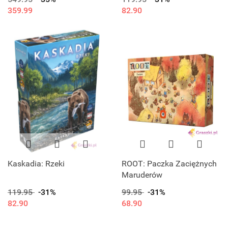
359.99
82.90
Kaskadia: Rzeki
ROOT: Paczka Zaciężnych
Maruderów
119.95
-31%
99.95
-31%
82.90
68.90