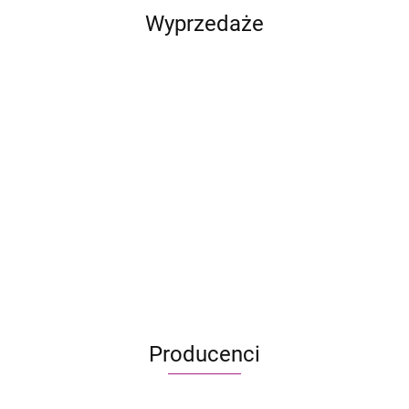
Wyprzedaże
Heroes
Ostoja:
CATAN
Heroes
Dragon
of
Rytm
Pierwszy
- Junior
of Might
Eclipse:
Metal Gear
Might
natury
szczur w
149.90
24.95
and
119.90
Mystling
Solid: Gra
and
kosmosi
163.90
69.95
-24%
95.99
Magic
-13%
Academy
planszowa -
Magic
-24%
499.95
18.90
III:
103.90
- Peare
uszkodzone
III:
52.90
-29%
Przystań
kontra
pudełko
Inferno
355.00
Arboro
Producenci