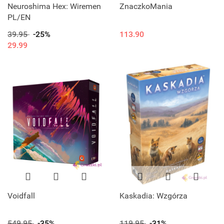
Neuroshima Hex: Wiremen
ZnaczkoMania
PL/EN
39.95
-25%
113.90
29.99
Voidfall
Kaskadia: Wzgórza
549.95
-35%
119.95
-31%