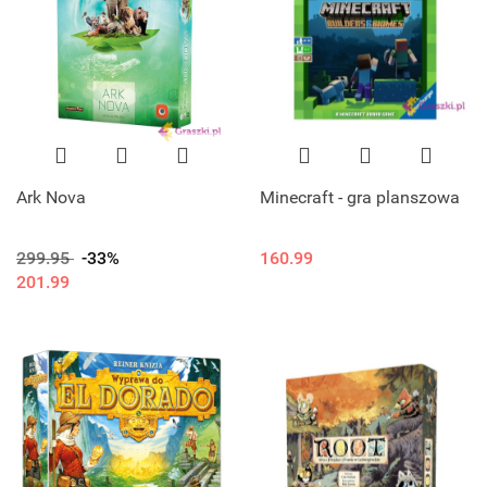
Ark Nova
Minecraft - gra planszowa
299.95
-33%
160.99
201.99