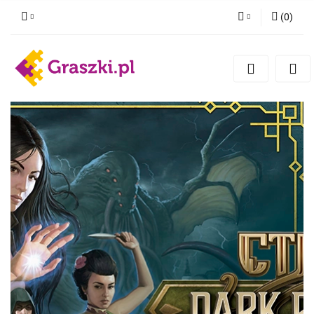
(
0
)
Zaloguj się
Zarejestruj się
Dodaj zgłoszenie
Zgody cookies