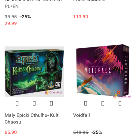
PL/EN
39.95
-25%
113.90
29.99
Mały Epicki Cthulhu- Kult
Voidfall
Chaosu
65.90
549.95
-35%