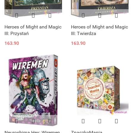
Heroes of Might and Magic
Heroes of Might and Magic
III: Przystań
III: Twierdza
163.90
163.90
Neuroshima Hex: Wiremen
ZnaczkoMania