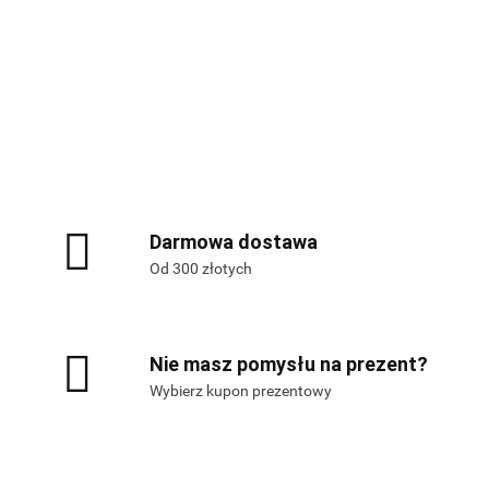
Alis Games – producent gier
planszowych i RPG
Darmowa dostawa
Od 300 złotych
Nie masz pomysłu na prezent?
Wybierz kupon prezentowy