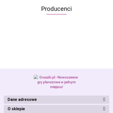
Producenci
Alis Games – producent gier
planszowych i RPG
Dane adresowe
O sklepie