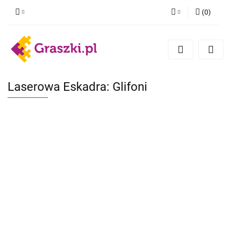
(
0
)
Zaloguj się
Zarejestruj się
Dodaj zgłoszenie
Zgody cookies
Laserowa Eskadra: Glifoni