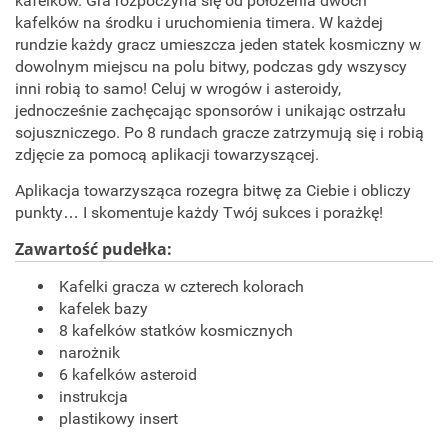
kafelków. Gra rozpoczyna się od położenia dwóch
kafelków na środku i uruchomienia timera. W każdej
rundzie każdy gracz umieszcza jeden statek kosmiczny w
dowolnym miejscu na polu bitwy, podczas gdy wszyscy
inni robią to samo! Celuj w wrogów i asteroidy,
jednocześnie zachęcając sponsorów i unikając ostrzału
sojuszniczego. Po 8 rundach gracze zatrzymują się i robią
zdjęcie za pomocą aplikacji towarzyszącej.
Aplikacja towarzysząca rozegra bitwę za Ciebie i obliczy
punkty… I skomentuje każdy Twój sukces i porażkę!
Zawartość pudełka:
Kafelki gracza w czterech kolorach
kafelek bazy
8 kafelków statków kosmicznych
narożnik
6 kafelków asteroid
instrukcja
plastikowy insert