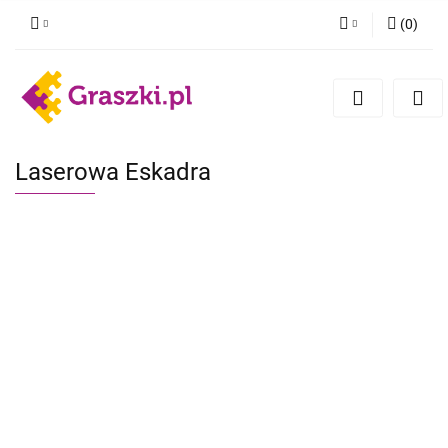
(
0
)
Zaloguj się
Zarejestruj się
Dodaj zgłoszenie
Zgody cookies
Laserowa Eskadra