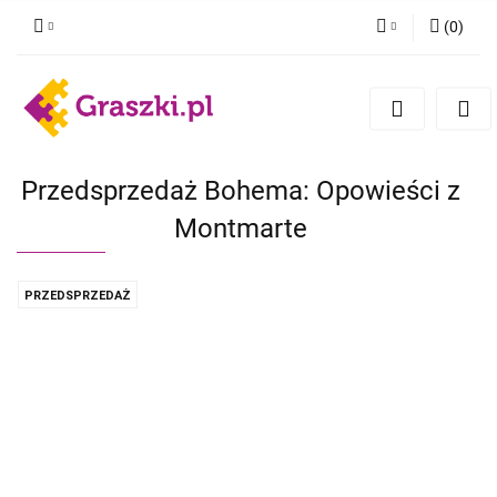
(
0
)
Zaloguj się
Zarejestruj się
Dodaj zgłoszenie
Zgody cookies
Przedsprzedaż Bohema: Opowieści z
Montmarte
PRZEDSPRZEDAŻ