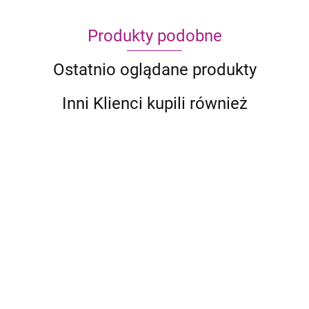
Produkty podobne
Ostatnio oglądane produkty
Inni Klienci kupili również
Ark
Nova
299.95
201.99
Anachrony Essential
Edition