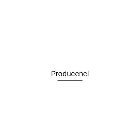
299.95
206.95
Army of the Dead: Gra z linii
Zombicide
499.95
330.00
Producenci