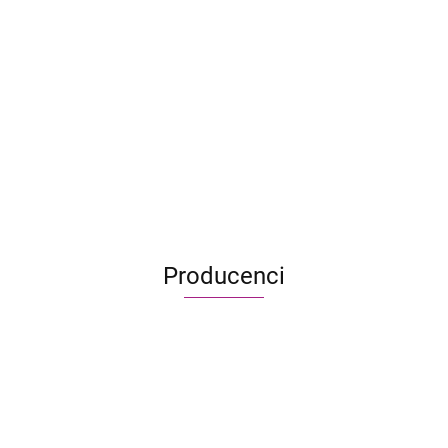
Króliczki!
Żółwie
59.99
89.99
41.90
82.00
69.99
59.99
59.99
Kajko i Kokosz.
Porwanie Milusia
199.99
132.90
Producenci