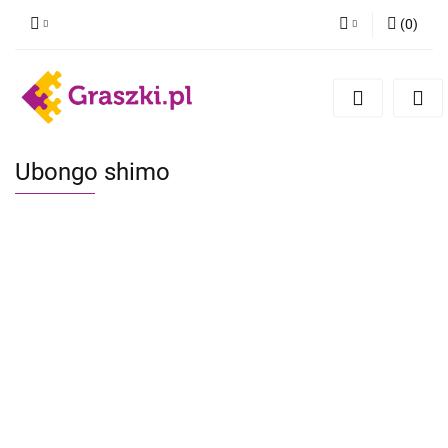
(
0
)
Zaloguj się
Zarejestruj się
Dodaj zgłoszenie
Zgody cookies
Ubongo shimo