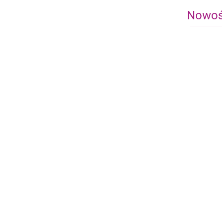
Nowoś
Heroes of
Heroes of
Might and
and Magic 
Magic III:
Przystań
149.90
163.90
Metal Gear Solid: Gra
Inferno
planszowa -
uszkodzone pudełko
499.95
-29%
355.00