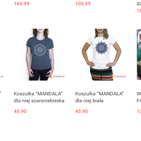
160.99
105.99
2
1
”
Koszulka “MANDALA”
Koszulka “MANDALA”
W
dla niej szaroniebieska
dla niej biała
F
45.90
45.90
1