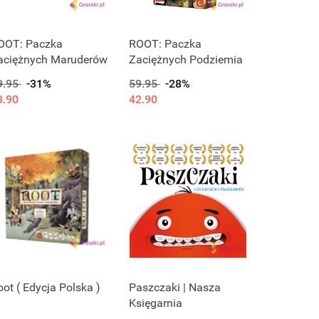
OOT: Paczka
ROOT: Paczka
aciężnych Maruderów
Zaciężnych Podziemia
9.95
-31%
59.95
-28%
8.90
42.90
oot ( Edycja Polska )
Paszczaki | Nasza
Księgarnia