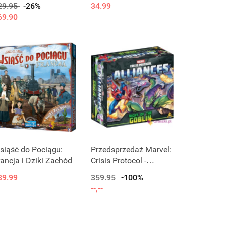
29.95
-26%
34.99
69.90
Produkt niedostępny
siąść do Pociągu:
Przedsprzedaż Marvel:
rancja i Dziki Zachód
Crisis Protocol -
Alliances - Night of the
39.99
359.95
-100%
Goblin
--,--