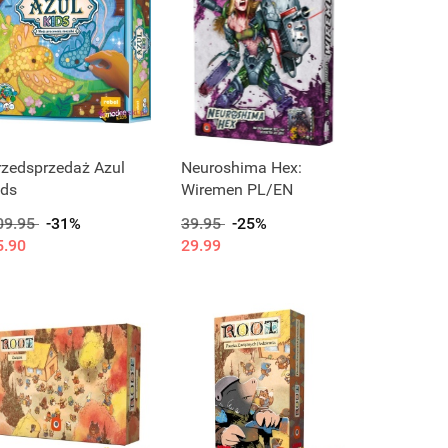
rzedsprzedaż Azul
Neuroshima Hex:
ids
Wiremen PL/EN
09.95
-31%
39.95
-25%
5.90
29.99