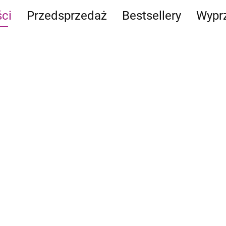
ci
Przedsprzedaż
Bestsellery
Wypr
CATAN
Ostoja:
- Junior
Rytm
Emb
Pierwszy
natury
Trof
119.90
szczur w
24.95
Pre
 Might
-13%
kosmosie
-24%
99.
95.99
III:
103.90
18.90
-30
69.
Dragon Eclipse:
Mystling Academy -
Peare kontra Arboro
69.95
-24%
52.90