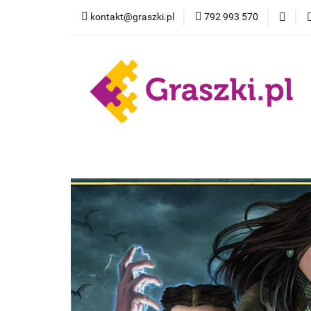
kontakt@graszki.pl
792 993 570
Gry planszowe
Nowości
Wyprz
Gry planszowe
Akcesoria
Pokemon