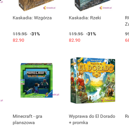
Kaskadia: Wzgórza
Kaskadia: Rzeki
R
Z
119.95
-31%
119.95
-31%
9
82.90
82.90
6
Minecraft - gra
Wyprawa do El Dorado
R
planszowa
+ promka