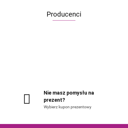
Producenci
Alis Games – producent gier planszowych i RP
Nie masz pomysłu na
prezent?
Wybierz kupon prezentowy