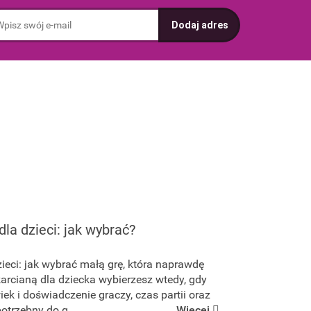
dla dzieci: jak wybrać?
zieci: jak wybrać małą grę, która naprawdę
karcianą dla dziecka wybierzesz wtedy, gdy
iek i doświadczenie graczy, czas partii oraz
trzebny do g...
Więcej