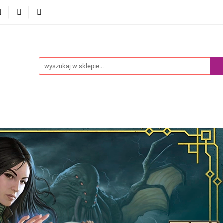
Akcesoria
Pokemony
Komiksy Paragrafowe
Prz
edaż
Blog
y
Komiksy Paragrafowe
Przedsprzedaż
Nowości