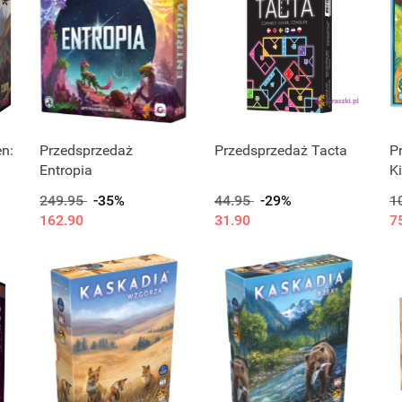
n:
Przedsprzedaż
Przedsprzedaż Tacta
P
Entropia
K
249.95
-35%
44.95
-29%
1
162.90
31.90
7