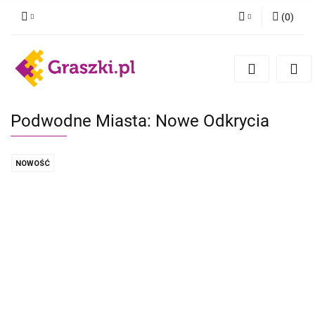
(
0
)
Zaloguj się
Zarejestruj się
Dodaj zgłoszenie
Zgody cookies
Podwodne Miasta: Nowe Odkrycia
NOWOŚĆ