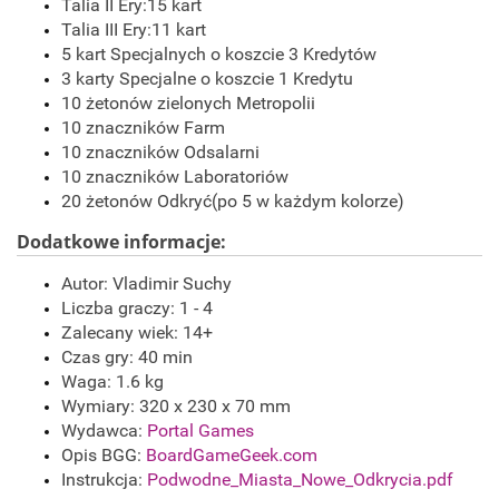
Talia II Ery:15 kart
Talia III Ery:11 kart
5 kart Specjalnych o koszcie 3 Kredytów
3 karty Specjalne o koszcie 1 Kredytu
10 żetonów zielonych Metropolii
10 znaczników Farm
10 znaczników Odsalarni
10 znaczników Laboratoriów
20 żetonów Odkryć(po 5 w każdym kolorze)
Dodatkowe informacje:
Autor: Vladimir Suchy
Liczba graczy: 1 - 4
Zalecany wiek: 14+
Czas gry: 40 min
Waga: 1.6 kg
Wymiary: 320 x 230 x 70 mm
Wydawca:
Portal Games
Opis BGG:
BoardGameGeek.com
Instrukcja:
Podwodne_Miasta_Nowe_Odkrycia.pdf