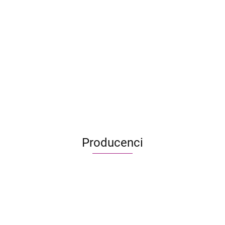
Anachrony Essential
Edition
299.95
206.95
Army of the Dead: Gra z linii
Zombicide
499.95
330.00
Producenci